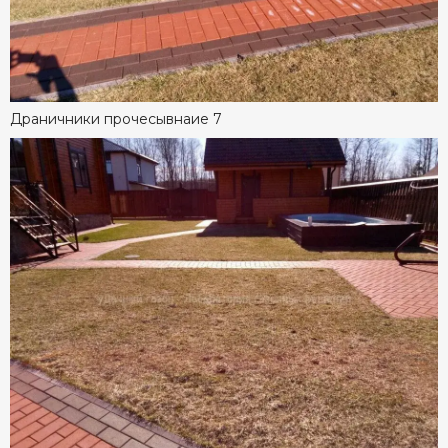
Драничники прочесывнаие 7