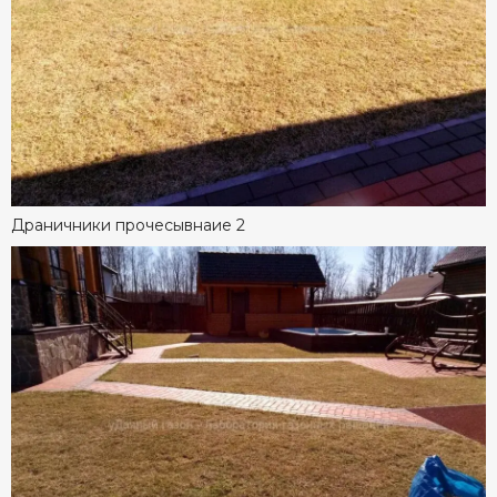
Драничники прочесывнаие 2