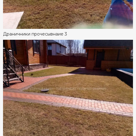
Драничники прочесывнаие 3