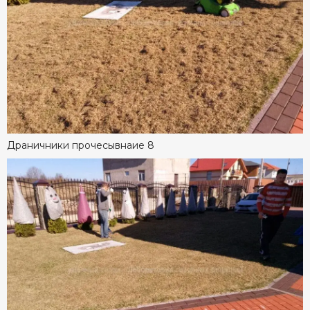
Драничники прочесывнаие 8