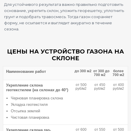
Для устойчивого результата важно правильно подготовить
основание, укрепить склон, уложить георешетку, уплотнить
грунт и подобрать травосмесь. Тогда газон сохраняет
форму, не осыпается и выглядит аккуратно в течение
сезона.
ЦЕНЫ НА УСТРОЙСТВО ГАЗОНА НА
СКЛОНЕ
до 300 м2
от 300 до
более
Наименование работ
700 м2
700 м2
от 500
от 450
от 400
Укрепление склона
руб/м2
руб/м2
руб/м2
геотекстилем (на склонах до 40°)
Черновая планировка склона
Укладка геотекстиля
Отсыпка землей
Чистовая планировка
от 600
от 550
от 500
Укрепление склона гео-