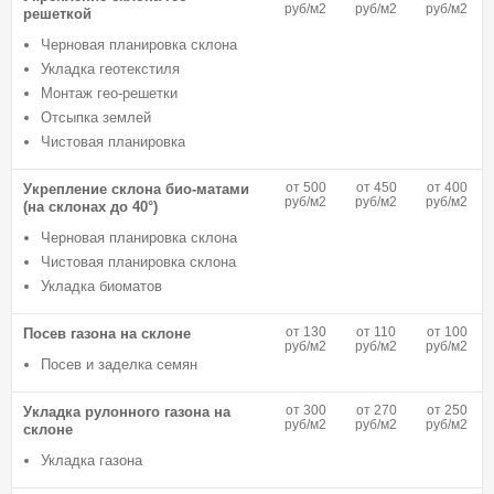
руб/м2
руб/м2
руб/м2
решеткой
Черновая планировка склона
Укладка геотекстиля
Монтаж гео-решетки
Отсыпка землей
Чистовая планировка
от 500
от 450
от 400
Укрепление склона био-матами
руб/м2
руб/м2
руб/м2
(на склонах до 40°)
Черновая планировка склона
Чистовая планировка склона
Укладка биоматов
от 130
от 110
от 100
Посев газона на склоне
руб/м2
руб/м2
руб/м2
Посев и заделка семян
от 300
от 270
от 250
Укладка рулонного газона на
руб/м2
руб/м2
руб/м2
склоне
Укладка газона