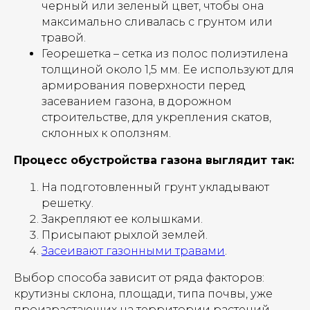
черный или зеленый цвет, чтобы она
максимально сливалась с грунтом или
травой.
Георешетка – сетка из полос полиэтилена
толщиной около 1,5 мм. Ее используют для
армирования поверхности перед
засеванием газона, в дорожном
строительстве, для укрепления скатов,
склонных к оползням.
Процесс обустройства газона выглядит так:
На подготовленный грунт укладывают
решетку.
Закрепляют ее колышками.
Присыпают рыхлой землей.
Засеивают газонными травами
.
Выбор способа зависит от ряда факторов:
крутизны склона, площади, типа почвы, уже
произрастающих на территории растений.