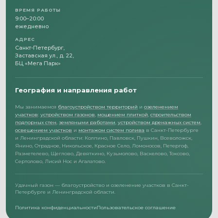
ВРЕМЯ РАБОТЫ
9:00–20:00
ежедневно
АДРЕС
Санкт-Петербург,
Заставская ул., д. 22,
БЦ «Мега Парк»
География и направления работ
Мы занимаемся
благоустройством территорий
и
озеленением
участков
:
устройством газонов
,
мощением плиткой
,
строительством
подпорных стен
,
земляными работами
,
устройством дренажных систем
,
освещением участков
и
монтажом систем полива
в Санкт-Петербурге
и Ленинградской области: Колпино, Павловск, Пушкин, Всеволожск,
Янино, Отрадное, Никольское, Красное Село, Ломоносов, Петергоф,
Разметелево, Щеглово, Девяткино, Кузьмолово, Васкелово, Токсово,
Сертолово, Лисий Нос и Агалатово.
Удачный газон — благоустройство и озеленение участков в Санкт-
Петербурге и Ленинградской области.
Политика конфиденциальности
Пользовательское соглашение