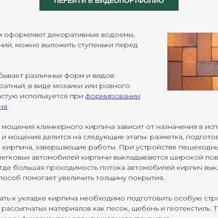
ПЕРЕЙТИ В ВИДЕОПОРТФОЛИО
 оформляют декоративные водоемы,
ний, можно выложить ступеньки перед
ывает различных форм и видов:
ратный, в виде мозаики или ровного
астую используется при
формировании
на
.
мощения клинкерного кирпича зависит от назначения в исп
и мощения делится на следующие этапы: разметка, подгото
о кирпича, завершающие работы. При устройстве пешеходны
легковых автомобилей кирпичи выкладываются широкой пов
, где большая проходимость потока автомобилей кирпич вы
способ помогает увеличить толщину покрытия.
ать к укладке кирпича необходимо подготовить особую стр
х рассыпчатых материалов как песок, щебень и геотекстиль. 