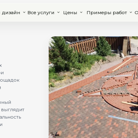
 дизайн
Все услуги
Цены
Примеры работ
О
х
ри
площадок
м
ерный
к выглядит
альность
и