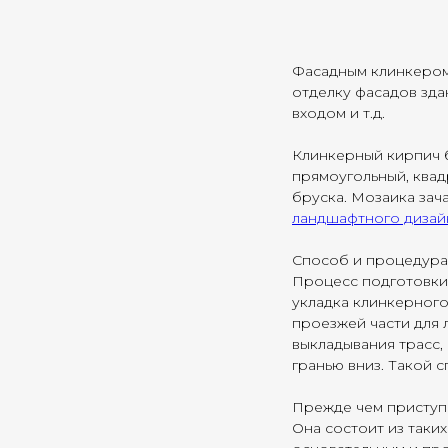
Фасадным клинкером
отделку фасадов зда
входом и т.д.
Клинкерный кирпич б
прямоугольный, квад
бруска. Мозаика зач
ландшафтного дизай
Способ и процедура 
Процесс подготовки 
укладка клинкерног
проезжей части для 
выкладывания трасс
гранью вниз. Такой 
Прежде чем приступ
Она состоит из таки