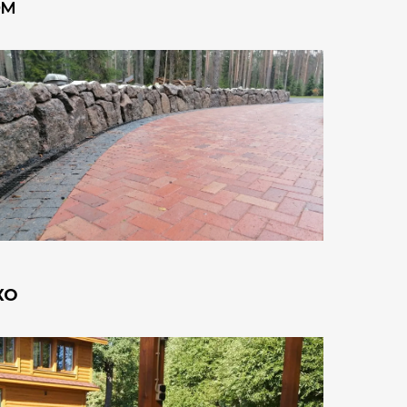
ОМ
КО