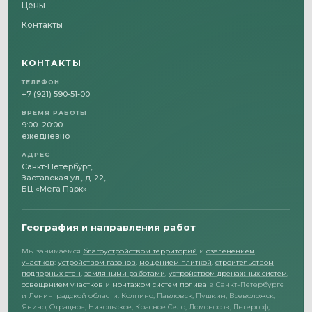
Цены
Контакты
КОНТАКТЫ
ТЕЛЕФОН
+7 (921) 590-51-00
ВРЕМЯ РАБОТЫ
9:00–20:00
ежедневно
АДРЕС
Санкт-Петербург,
Заставская ул., д. 22,
БЦ «Мега Парк»
География и направления работ
Мы занимаемся
благоустройством территорий
и
озеленением
участков
:
устройством газонов
,
мощением плиткой
,
строительством
подпорных стен
,
земляными работами
,
устройством дренажных систем
,
освещением участков
и
монтажом систем полива
в Санкт-Петербурге
и Ленинградской области: Колпино, Павловск, Пушкин, Всеволожск,
Янино, Отрадное, Никольское, Красное Село, Ломоносов, Петергоф,