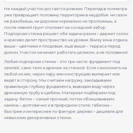
Не каждый участок достаётся ровным. Перепад в полметра
уже превращает половину территории в неудобье: ни газон
не разобьёшь, ни дорожки нормально не проложишь, а
после ливней грунт сползает на соседский забор.
Подпорная стенка решает обе задачи разом – держит склон
и красиво делит пространство на уровни. Внизу зона отдыха,
выше – цветники и плодовые, ещё выше – терраса перед
домом. Участок начинает работать целиком, а не половиной.
Любая подпорная стенка – это три части: фундамент под
землёй, само тело и дренаж за стенкой. Если сэкономить на
любой из них, через пару зим конструкцию выпирает или
ведёт в сторону. Мы считаем нагрузку, закладываем
правильную глубину фундамента, выводим воду через
дренажную трубу и щебень. Материал подбираем под
задачу: бетон – самый прочный, потом облицовываем;
камень – долговечно и в природном стиле; габионы –
быстрее и интереснее по фактуре; дерево – дешевле для
невысоких декоративных стенок.