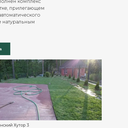
ыполнен комплекс
стке, прилегающем
 автоматического
е натуральным
.
а
нский Хутор 3