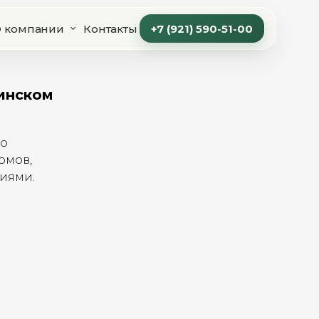
 компании
Контакты
+7 (921) 590-51-00
Финском
по
омов,
ниями.