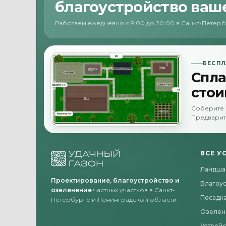
благоустройство ваше
Работаем ежедневно с 9:00 до 20:00 в Санкт-Петер
БЕСПЛ
Спла
стои
Соберите 
Предварит
ВСЕ У
Ландша
Проектирование, благоустройство и
Благоу
озеленение
частных участков в Санкт-
Посадка
Петербурге и Ленинградской области.
Озелен
Устройс