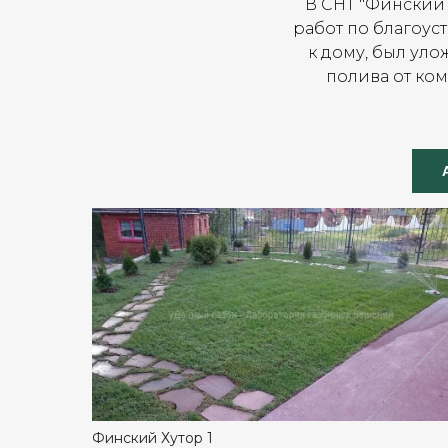
В СНТ "Финский 
работ по благоус
к дому, был уло
полива от ко
Финский Хутор 1