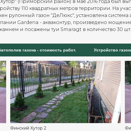
Хутор" (Приморский район) в мае 2016 года был в
тройству 110 квадратных метров территории. На уча
жен рулонный газон "ДеЛюкс", установлена система
мпании Gardena - акваконтур, произведено мощени
камнем и посажены туи Smaragt в количество 30 шт
Автополив газона - стоимость работ.
Устройство газон
Финский Хутор 2
Фи