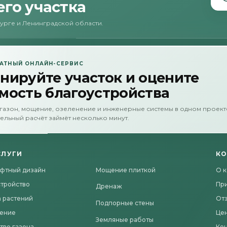
го участка
бурге и Ленинградской области.
АТНЫЙ ОНЛАЙН-СЕРВИС
нируйте участок и оцените
мость благоустройства
газон, мощение, озеленение и инженерные системы в одном проект
ельный расчёт займёт несколько минут.
СЛУГИ
К
фтный дизайн
Мощение плиткой
О 
стройство
Пр
Дренаж
 растений
От
Подпорные стены
ение
Це
Земляные работы
тво газона
Ко