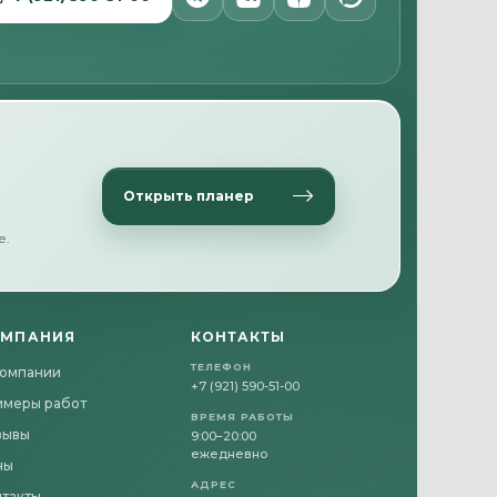
Открыть планер
е.
ОМПАНИЯ
КОНТАКТЫ
ТЕЛЕФОН
компании
+7 (921) 590-51-00
имеры работ
ВРЕМЯ РАБОТЫ
зывы
9:00–20:00
ежедневно
ны
АДРЕС
нтакты