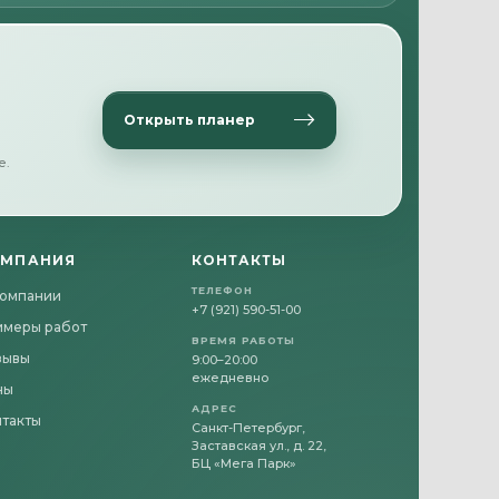
Открыть планер
е.
ОМПАНИЯ
КОНТАКТЫ
ТЕЛЕФОН
компании
+7 (921) 590-51-00
имеры работ
ВРЕМЯ РАБОТЫ
зывы
9:00–20:00
ежедневно
ны
АДРЕС
нтакты
Санкт-Петербург,
Заставская ул., д. 22,
БЦ «Мега Парк»