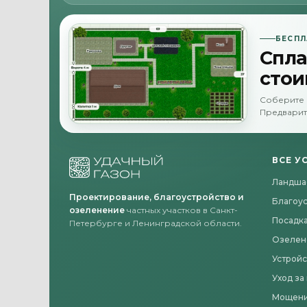
БЕСПЛ
Спла
стои
Соберите 
Предварит
ВСЕ У
Ландша
Проектирование, благоустройство и
Благоу
озеленение
частных участков в Санкт-
Посадка
Петербурге и Ленинградской области.
Озелен
Устройс
Уход за
Мощени