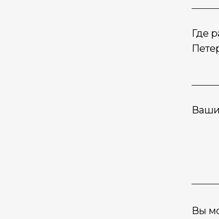
Где р
Пете
Ваши
Вы мо