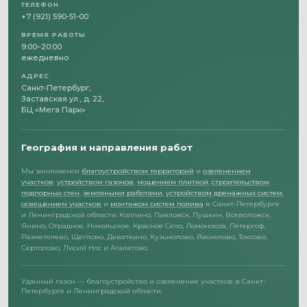
ТЕЛЕФОН
+7 (921) 590-51-00
ВРЕМЯ РАБОТЫ
9:00–20:00
ежедневно
АДРЕС
Санкт-Петербург,
Заставская ул., д. 22,
БЦ «Мега Парк»
География и направления работ
Мы занимаемся
благоустройством территорий
и
озеленением
участков
:
устройством газонов
,
мощением плиткой
,
строительством
подпорных стен
,
земляными работами
,
устройством дренажных систем
,
освещением участков
и
монтажом систем полива
в Санкт-Петербурге
и Ленинградской области: Колпино, Павловск, Пушкин, Всеволожск,
Янино, Отрадное, Никольское, Красное Село, Ломоносов, Петергоф,
Разметелево, Щеглово, Девяткино, Кузьмолово, Васкелово, Токсово,
Сертолово, Лисий Нос и Агалатово.
Удачный газон — благоустройство и озеленение участков в Санкт-
Петербурге и Ленинградской области.